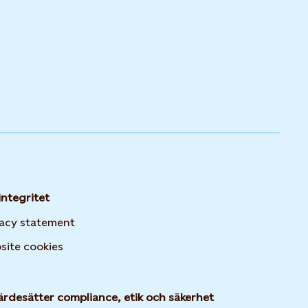
integritet
vacy statement
Opens in new tab or window
site cookies
ärdesätter compliance, etik och säkerhet