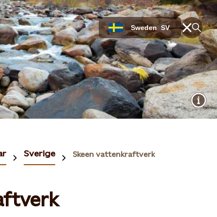
Sweden
SV
ar
Sverige
Skeen vattenkraftverk
aftverk