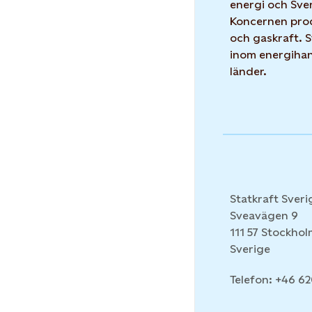
energi och Sver
Koncernen prod
och gaskraft. 
inom energihand
länder.
Statkraft Sveri
Sveavägen 9
111 57 Stockho
Sverige
Telefon: +46 6