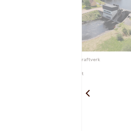
Skeen vattenkraftverk
Skeen
Foto: Statkraft