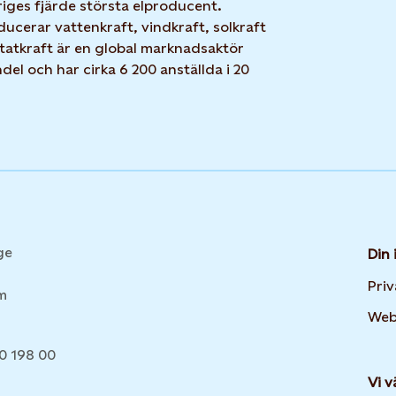
iges fjärde största elproducent.
ucerar vattenkraft, vindkraft, solkraft
Statkraft är en global marknadsaktör
el och har cirka 6 200 anställda i 20
ge
Din 
Pri
lm
Web
20 198 00
Vi v