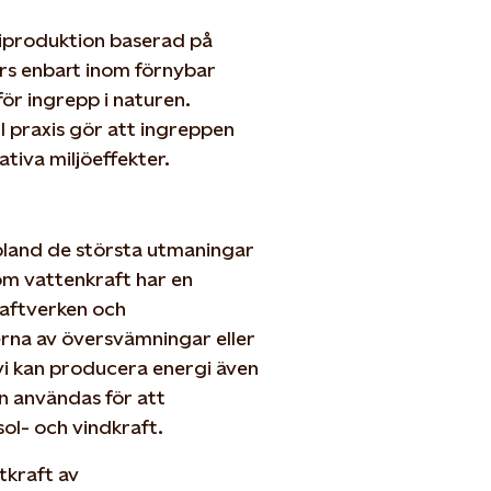
giproduktion baserad på
örs enbart inom förnybar
ör ingrepp i naturen.
ll praxis gör att ingreppen
tiva miljöeffekter.
bland de största utmaningar
om vattenkraft har en
raftverken och
erna av översvämningar eller
vi kan producera energi även
kan användas för att
ol- och vindkraft.
tkraft av