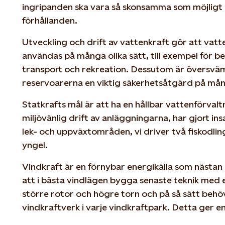
ingripanden ska vara så skonsamma som möjligt o
förhållanden.
Utveckling och drift av vattenkraft gör att vat
användas på många olika sätt, till exempel för b
transport och rekreation. Dessutom är översväm
reservoarerna en viktig säkerhetsåtgärd på mån
Statkrafts mål är att ha en hållbar vattenförvalt
miljövänlig drift av anläggningarna, har gjort ins
lek- och uppväxtområden, vi driver två fiskodlin
yngel.
Vindkraft är en förnybar energikälla som nästan ä
att i bästa vindlägen bygga senaste teknik med 
större rotor och högre torn och på så sätt behö
vindkraftverk i varje vindkraftpark. Detta ger en