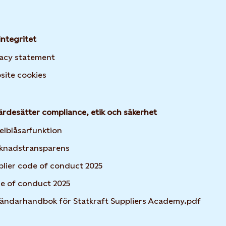
integritet
vacy statement
Opens in new tab or window
site cookies
ärdesätter compliance, etik och säkerhet
elblåsarfunktion
knadstransparens
plier code of conduct 2025
e of conduct 2025
ändarhandbok för Statkraft Suppliers Academy.pdf