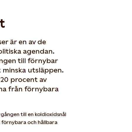
t
er är en av de
litiska agendan.
ngen till förnybar
t minska utsläppen.
 20 procent av
a från förnybara
ången till en koldioxidsnål
a förnybara och hållbara