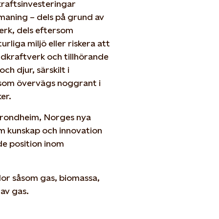
kraftsinvesteringar
maning – dels på grund av
verk, dels eftersom
rliga miljö eller riskera att
indkraftverk och tillhörande
ch djur, särskilt i
 som övervägs noggrant i
er.
 Trondheim, Norges nya
m kunskap och innovation
de position inom
lor såsom gas, biomassa,
av gas.