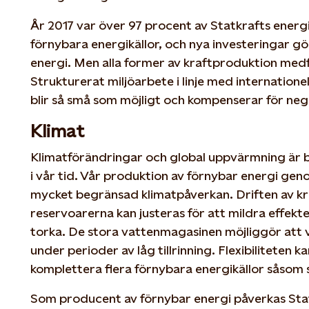
År 2017 var över 97 procent av Statkrafts ener
förnybara energikällor, och nya investeringar g
energi. Men alla former av kraftproduktion medf
Strukturerat miljöarbete i linje med internatione
blir så små som möjligt och kompenserar för nega
Klimat
Klimatförändringar och global uppvärmning är 
i vår tid. Vår produktion av förnybar energi gen
mycket begränsad klimatpåverkan. Driften av k
reservoarerna kan justeras för att mildra effekt
torka. De stora vattenmagasinen möjliggör att 
under perioder av låg tillrinning. Flexibiliteten 
komplettera flera förnybara energikällor såsom s
Som producent av förnybar energi påverkas Sta