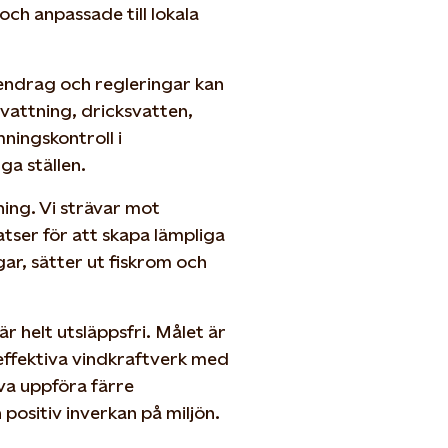
ch anpassade till lokala
tendrag och regleringar kan
evattning, dricksvatten,
ningskontroll i
ga ställen.
ning. Vi strävar mot
atser för att skapa lämpliga
gar, sätter ut fiskrom och
r helt utsläppsfri. Målet är
effektiva vindkraftverk med
va uppföra färre
 positiv inverkan på miljön.