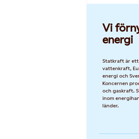
Vi förn
energi
Statkraft är et
vattenkraft, Eu
energi och Sver
Koncernen prod
och gaskraft. 
inom energihand
länder.