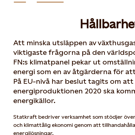
Hållbarhe
Att minska utsläppen av växthusgas
viktigaste frågorna på den världspo
FN:s klimatpanel pekar ut omställni
energi som en av åtgärderna för at
På EU-nivå har beslut tagits om att
energiproduktionen 2020 ska komm
energikällor.
Statkraft bedriver verksamhet som stödjer överg
och klimattålig ekonomi genom att tillhandahåll
energilösningar.