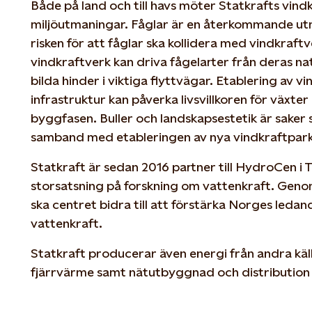
Både på land och till havs möter Statkrafts vind
miljöutmaningar. Fåglar är en återkommande ut
risken för att fåglar ska kollidera med vindkraft
vindkraftverk kan driva fågelarter från deras natu
bilda hinder i viktiga flyttvägar. Etablering av v
infrastruktur kan påverka livsvillkoren för växter o
byggfasen. Buller och landskapsestetik är saker
samband med etableringen av nya vindkraftpark
Statkraft är sedan 2016 partner till HydroCen i
storsatsning på forskning om vattenkraft. Geno
ska centret bidra till att förstärka Norges ledan
vattenkraft.
Statkraft producerar även energi från andra käl
fjärrvärme samt nätutbyggnad och distribution 