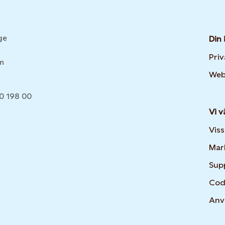
ge
Din 
Pri
lm
Web
20 198 00
Vi v
Viss
Mar
Sup
Cod
Anv