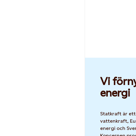
Vi förn
energi
Statkraft är et
vattenkraft, Eu
energi och Sver
Koncernen prod