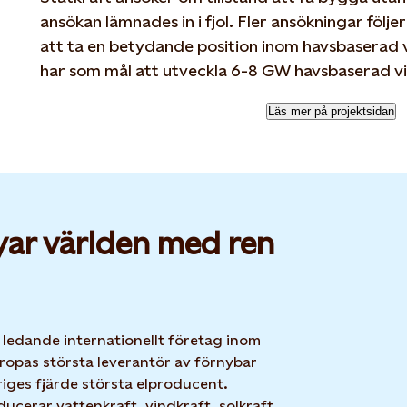
ansökan lämnades in i fjol. Fler ansökningar följe
att ta en betydande position inom havsbaserad 
har som mål att utveckla 6-8 GW havsbaserad vin
Läs mer på projektsidan
yar världen med ren
t ledande internationellt företag inom
ropas största leverantör av förnybar
iges fjärde största elproducent.
ucerar vattenkraft, vindkraft, solkraft