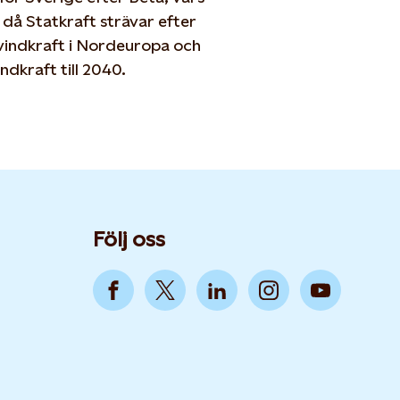
r då Statkraft strävar efter
vindkraft i Nordeuropa och
dkraft till 2040.
Följ oss