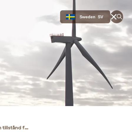
Sweden
SV
Statkraft ansöker om tillstånd för 2,1 GW havsbaserad vindkraft utanför Stockholm