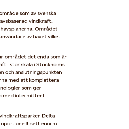
t område som av svenska
havsbaserad vindkraft.
e havsplanerna. Området
 användare av havet vilket
är området det enda som är
t i stor skala i Stockholms
sen och anslutningspunkten
terna med att komplettera
knologier som ger
a med intermittent
 vindkraftsparken Delta
proportionellt sett enorm