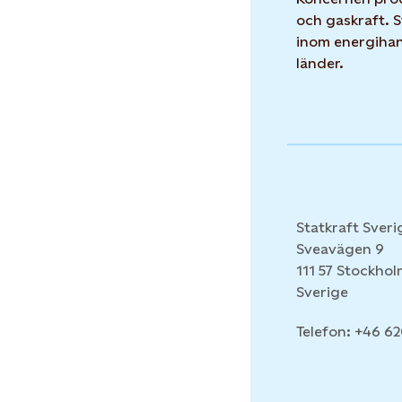
och gaskraft. 
inom energihand
länder.
Statkraft Sveri
Sveavägen 9
111 57 Stockho
Sverige
Telefon: +46 6