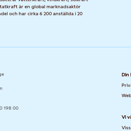
Statkraft är en global marknadsaktör
el och har cirka 6 200 anställda i 20
ge
Din 
Pri
lm
Web
20 198 00
Vi v
Viss