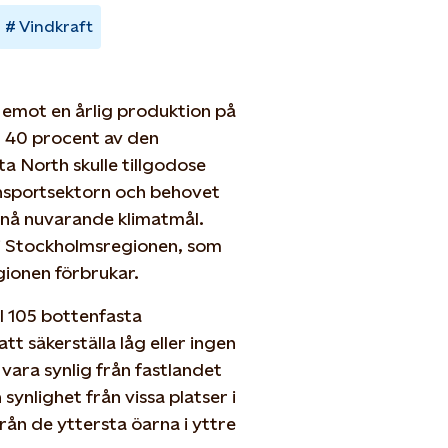
Vindkraft
emot en årlig produktion på
r 40 procent av den
a North skulle tillgodose
ansportsektorn och behovet
tt nå nuvarande klimatmål.
 i Stockholmsregionen, som
gionen förbrukar.
l 105 bottenfasta
att säkerställa låg eller ingen
vara synlig från fastlandet
ynlighet från vissa platser i
rån de yttersta öarna i yttre