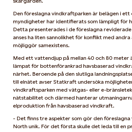
skärgården.
Den föreslagna vindkraftparken är belägen i et
myndigheter har identifierats som lämpligt för 
Detta presenterades i de föreslagna reviderad
anses ha liten sannolikhet för konflikt med andra
möjliggör samexistens.
Med ett vattendjup på mellan 40 och 80 meter 
lämpat för bottenförankrad havsbaserad vindkraf
närhet. Beroende på den slutliga landningsplat
till elnätet avser Statkraft undersöka möjlighe
vindkraftsparken med vätgas- eller e-bränslete
nätstabilitet och därmed hanterar utmaningarn
elproduktion från havsbaserad vindkraft.
- Det finns tre aspekter som gör den föreslagna
North unik. För det första skulle det leda till en 