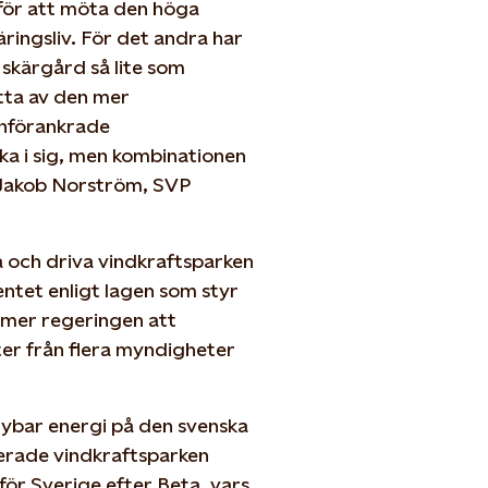
för att möta den höga
ingsliv. För det andra har
 skärgård så lite som
ytta av den mer
enförankrade
ka i sig, men kombinationen
r Jakob Norström, SVP
a och driva vindkraftsparken
entet enligt lagen som styr
mmer regeringen att
er från flera myndigheter
nybar energi på den svenska
erade vindkraftsparken
för Sverige efter Beta, vars