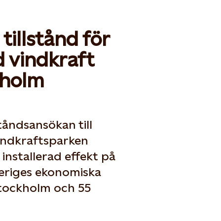
tillstånd för
 vindkraft
kholm
ståndsansökan till
indkraftsparken
installerad effekt på
veriges ekonomiska
Stockholm och 55