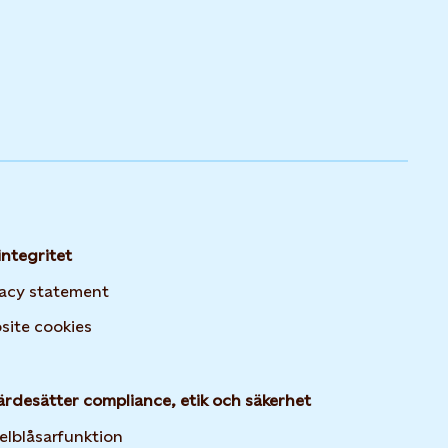
integritet
vacy statement
Opens in new tab or window
site cookies
ärdesätter compliance, etik och säkerhet
elblåsarfunktion