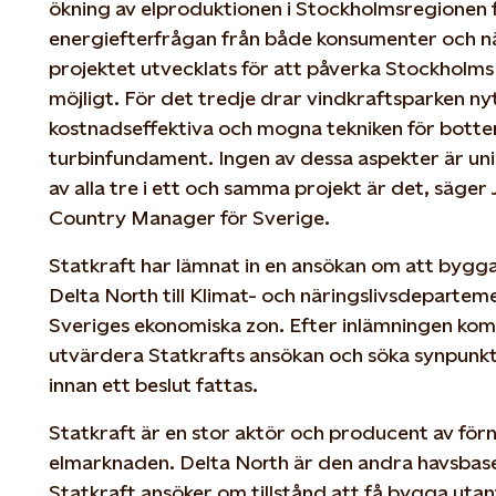
ökning av elproduktionen i Stockholmsregionen 
energiefterfrågan från både konsumenter och när
projektet utvecklats för att påverka Stockholms
möjligt. För det tredje drar vindkraftsparken n
kostnadseffektiva och mogna tekniken för bott
turbinfundament. Ingen av dessa aspekter är uni
av alla tre i ett och samma projekt är det, säge
Country Manager för Sverige.
Statkraft har lämnat in en ansökan om att bygg
Delta North till Klimat- och näringslivsdepartem
Sveriges ekonomiska zon. Efter inlämningen ko
utvärdera Statkrafts ansökan och söka synpunkt
innan ett beslut fattas.
Statkraft är en stor aktör och producent av för
elmarknaden. Delta North är den andra havsbas
Statkraft ansöker om tillstånd att få bygga utan