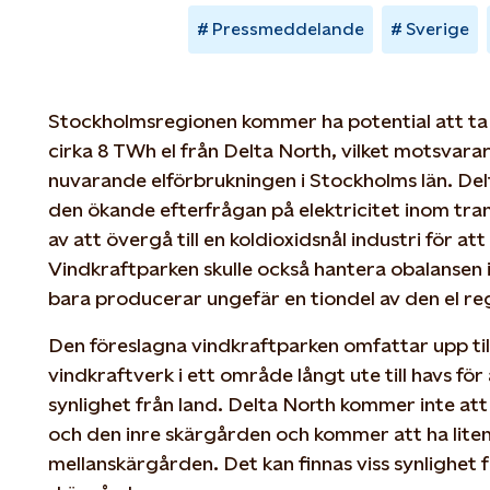
Pressmeddelande
Sverige
Stockholmsregionen kommer ha potential att ta 
cirka 8 TWh el från Delta North, vilket motsvara
nuvarande elförbrukningen i Stockholms län. Delt
den ökande efterfrågan på elektricitet inom tr
av att övergå till en koldioxidsnål industri för a
Vindkraftparken skulle också hantera obalansen
bara producerar ungefär en tiondel av den el re
Den föreslagna vindkraftparken omfattar upp til
vindkraftverk i ett område långt ute till havs för 
synlighet från land. Delta North kommer inte att 
och den inre skärgården och kommer att ha liten s
mellanskärgården. Det kan finnas viss synlighet f