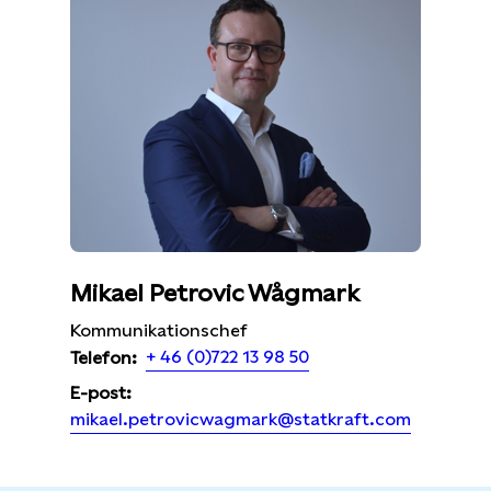
Mikael Petrovic Wågmark
Kommunikationschef
+ 46 (0)722 13 98 50
Telefon:
E-post:
mikael.petrovicwagmark@statkraft.com