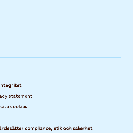
integritet
vacy statement
Opens in new tab or window
site cookies
ärdesätter compliance, etik och säkerhet