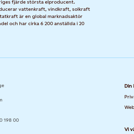
iges fjärde största elproducent.
ucerar vattenkraft, vindkraft, solkraft
Statkraft är en global marknadsaktör
el och har cirka 6 200 anställda i 20
ge
Din 
Pri
lm
Web
20 198 00
Vi v