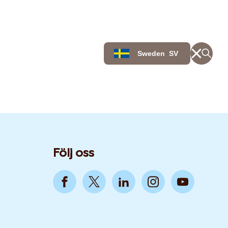
Sweden
SV
Följ oss