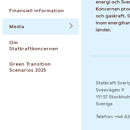
energi och Sver
Koncernen prod
Finansiell information
och gaskraft. 
inom energihand
Media
länder.
Om
Statkraftkoncernen
Green Transition
Scenarios 2025
Statkraft Sveri
Sveavägen 9
111 57 Stockho
Sverige
Telefon: +46 6