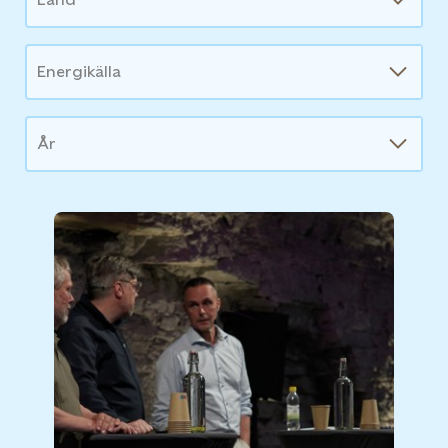
Energikälla
År