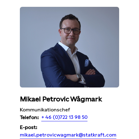
Mikael Petrovic Wågmark
Kommunikationschef
+ 46 (0)722 13 98 50
Telefon:
E-post:
mikael.petrovicwagmark@statkraft.com