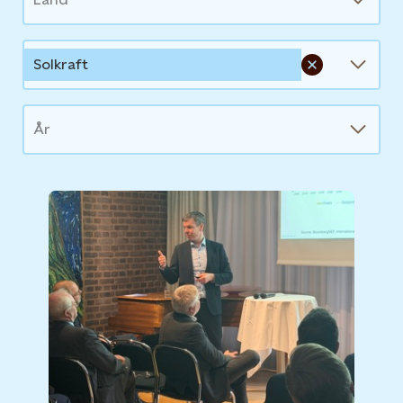
Solkraft
År