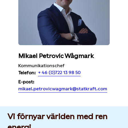
Mikael Petrovic Wågmark
Kommunikationschef
+ 46 (0)722 13 98 50
Telefon:
E-post:
mikael.petrovicwagmark@statkraft.com
Vi förnyar världen med ren
energi