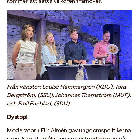
kommer att sätta villkoren framöver.
Från vänster: Louise Hammargren (KDU), Tora
Bergström, (SSU), Johannes Thernström (MUF),
och Emil Eneblad, (SDU).
Dystopi
Moderatorn Elin Almén gav ungdomspolitikerna
i uppdrag att måla upp en dystopi baserad på